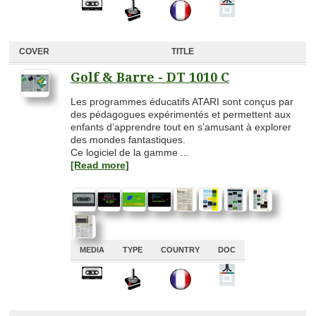
A
A
A
COVER
TITLE
Golf & Barre - DT 1010 C
Les programmes éducatifs ATARI sont conçus par
des pédagogues expérimentés et permettent aux
enfants d’apprendre tout en s’amusant à explorer
des mondes fantastiques.
Ce logiciel de la gamme ...
[Read more]
MEDIA
TYPE
COUNTRY
DOC
A
A
A
A