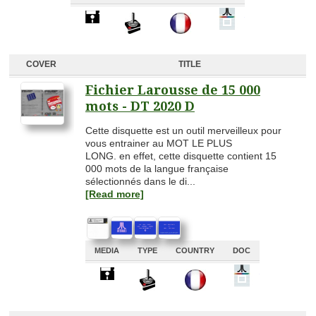
A
A
A
A
COVER
TITLE
Fichier Larousse de 15 000
mots - DT 2020 D
Cette disquette est un outil merveilleux pour
vous entrainer au MOT LE PLUS
LONG. en effet, cette disquette contient 15
000 mots de la langue française
sélectionnés dans le di...
[Read more]
MEDIA
TYPE
COUNTRY
DOC
A
A
A
A