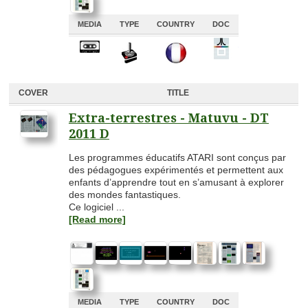
MEDIA
TYPE
COUNTRY
DOC
A
A
A
A
COVER
TITLE
Extra-terrestres - Matuvu - DT
2011 D
Les programmes éducatifs ATARI sont conçus par
des pédagogues expérimentés et permettent aux
enfants d’apprendre tout en s’amusant à explorer
des mondes fantastiques.
Ce logiciel ...
[Read more]
MEDIA
TYPE
COUNTRY
DOC