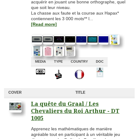
acquérir en jouant une bonne orthographe, quel
que soit leur niveau.
La chasse aux faute et la course aux Hapax*
contiennent les 3 000 mots** l...
[Read more]
MEDIA
TYPE
COUNTRY
DOC
A
A
A
A
COVER
TITLE
La quête du Graal / Les
Chevaliers du Roi Arthur - DT
1005
Apprenez les mathématiques de manière
agréable tout en participant à un véritable jeu