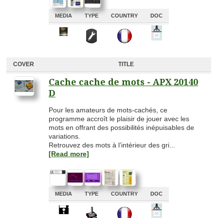
MEDIA
TYPE
COUNTRY
DOC
A
A
A
A
COVER
TITLE
Cache cache de mots - APX 20140
D
Pour les amateurs de mots-cachés, ce
programme accroît le plaisir de jouer avec les
mots en offrant des possibilités inépuisables de
variations.
Retrouvez des mots à l’intérieur des gri...
[Read more]
MEDIA
TYPE
COUNTRY
DOC
A
A
A
A