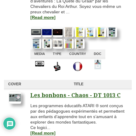
d’aventures : La Quête du Graal* par les
Chevaliers du Roi Arthur. Soyez vous-même un
preux chevalier et ...
[Read more]
MEDIA
TYPE
COUNTRY
DOC
A
A
A
A
COVER
TITLE
Les bonbons - Chaos - DT 1013 C
Les programmes éducatifs ATARI ® sont conçus
par des pédagogues expérimentés et permettent
aux enfants d’apprendre tout en s’amusant à
explorer des mondes fantastiques.
Ce logici...
[Read more]