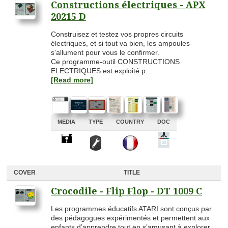
Constructions électriques - APX
20215 D
Construisez et testez vos propres circuits
électriques, et si tout va bien, les ampoules
s’allument pour vous le confirmer.
Ce programme-outil CONSTRUCTIONS
ELECTRIQUES est exploité p...
[Read more]
MEDIA
TYPE
COUNTRY
DOC
A
A
A
A
COVER
TITLE
Crocodile - Flip Flop - DT 1009 C
Les programmes éducatifs ATARI sont conçus par
des pédagogues expérimentés et permettent aux
enfants d’apprendre tout en s’amusant à explorer