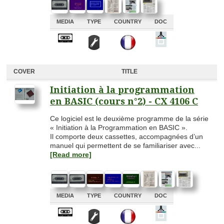
MEDIA
TYPE
COUNTRY
DOC
A
A
A
A
COVER
TITLE
Initiation à la programmation
en BASIC (cours n°2) - CX 4106 C
Ce logiciel est le deuxième programme de la série
« Initiation à la Programmation en BASIC ».
Il comporte deux cassettes, accompagnées d’un
manuel qui permettent de se familiariser avec...
[Read more]
MEDIA
TYPE
COUNTRY
DOC
A
A
A
A