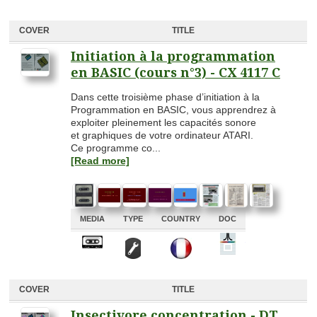
COVER
TITLE
Initiation à la programmation
en BASIC (cours n°3) - CX 4117 C
Dans cette troisième phase d’initiation à la
Programmation en BASIC, vous apprendrez à
exploiter pleinement les capacités sonore
et graphiques de votre ordinateur ATARI.
Ce programme co...
[Read more]
MEDIA
TYPE
COUNTRY
DOC
A
A
A
A
COVER
TITLE
Insectivore concentration - DT