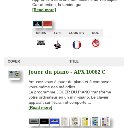
Car attention, la famine gue...
[Read more]
MEDIA
TYPE
COUNTRY
DOC
A
A
A
A
COVER
TITLE
Jouer du piano - APX 10062 C
Amusez-vous à jouer du piano et à composer
vous-même des mélodies.
Le programme JOUER DU PIANO transforme
votre ordinateur en un mini-piano. Le clavier
apparaît sur l’écran et comporte ...
[Read more]