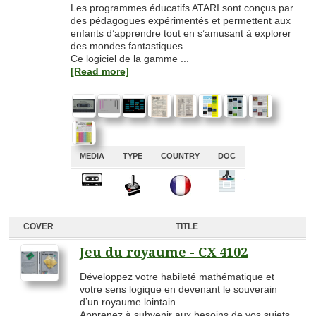
Les programmes éducatifs ATARI sont conçus par
des pédagogues expérimentés et permettent aux
enfants d’apprendre tout en s’amusant à explorer
des mondes fantastiques.
Ce logiciel de la gamme ...
[Read more]
MEDIA
TYPE
COUNTRY
DOC
A
A
A
A
COVER
TITLE
Jeu du royaume - CX 4102
Développez votre habileté mathématique et
votre sens logique en devenant le souverain
d’un royaume lointain.
Apprenez à subvenir aux besoins de vos sujets.