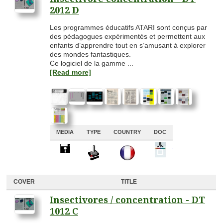
2012 D
Les programmes éducatifs ATARI sont conçus par
des pédagogues expérimentés et permettent aux
enfants d’apprendre tout en s’amusant à explorer
des mondes fantastiques.
Ce logiciel de la gamme ...
[Read more]
MEDIA
TYPE
COUNTRY
DOC
A
A
A
A
COVER
TITLE
Insectivores / concentration - DT
1012 C