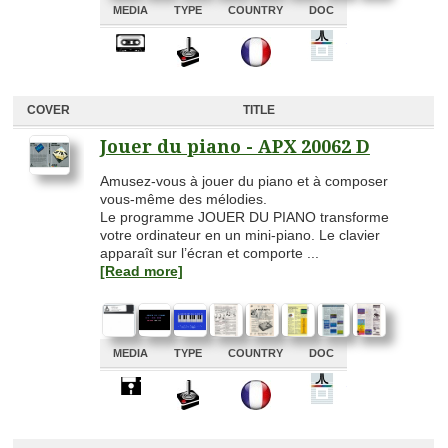
MEDIA
TYPE
COUNTRY
DOC
A
A
A
A
COVER
TITLE
Jouer du piano - APX 20062 D
Amusez-vous à jouer du piano et à composer
vous-même des mélodies.
Le programme JOUER DU PIANO transforme
votre ordinateur en un mini-piano. Le clavier
apparaît sur l’écran et comporte ...
[Read more]
MEDIA
TYPE
COUNTRY
DOC
A
A
A
A