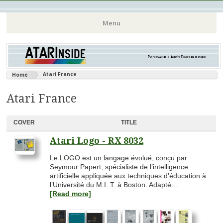
Atari 8 bits European Games and Softwares Preservation (Atari
Atarinside
Menu
France Germany Italy UK Benelux)
Aller
au
contenu
Atari France
Home
principal
Atari France
COVER
TITLE
Atari Logo - RX 8032
Le LOGO est un langage évolué, conçu par
Seymour Papert, spécialiste de l’intelligence
artificielle appliquée aux techniques d’éducation à
l’Université du M.I. T. à Boston. Adapté...
[Read more]