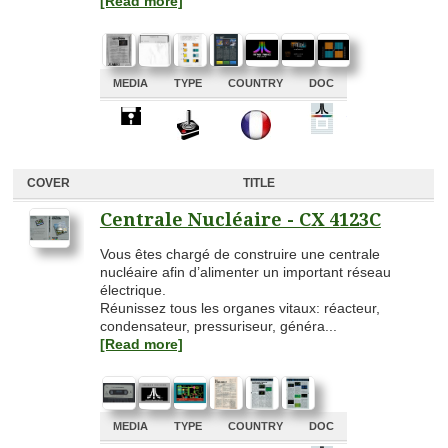
[Read more]
MEDIA
TYPE
COUNTRY
DOC
A
A
A
A
COVER
TITLE
Centrale Nucléaire - CX 4123C
Vous êtes chargé de construire une centrale
nucléaire afin d’alimenter un important réseau
électrique.
Réunissez tous les organes vitaux: réacteur,
condensateur, pressuriseur, généra...
[Read more]
MEDIA
TYPE
COUNTRY
DOC