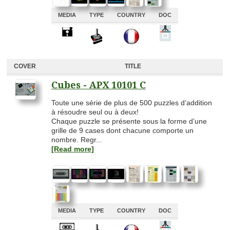
MEDIA
TYPE
COUNTRY
DOC
A
A
A
A
COVER
TITLE
Cubes - APX 10101 C
Toute une série de plus de 500 puzzles d’addition
à résoudre seul ou à deux!
Chaque puzzle se présente sous la forme d’une
grille de 9 cases dont chacune comporte un
nombre. Regr...
[Read more]
MEDIA
TYPE
COUNTRY
DOC
A
A
A
A