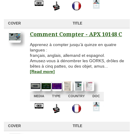
A
A
A
A
COVER
TITLE
Comment Compter - APX 10148 C
Apprenez à compter jusqu’à quinze en quatre
langues :
français, anglais, allemand et espagnol.
Amusez-vous à dénombrer les GORKS, drôles de
bêtes à cinq pattes, ou des objet, amus...
[Read more]
MEDIA
TYPE
COUNTRY
DOC
A
A
A
A
COVER
TITLE