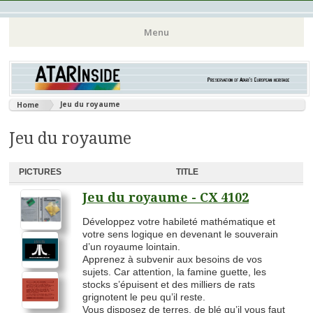
Atari 8 bits European Games and Softwares Preservation (Atari
Atarinside
Menu
France Germany Italy UK Benelux)
Aller
au
contenu
Jeu du royaume
Home
principal
Jeu du royaume
PICTURES
TITLE
Jeu du royaume - CX 4102
Développez votre habileté mathématique et
votre sens logique en devenant le souverain
d’un royaume lointain.
Apprenez à subvenir aux besoins de vos
sujets. Car attention, la famine guette, les
stocks s’épuisent et des milliers de rats
grignotent le peu qu’il reste.
Vous disposez de terres, de blé qu’il vous faut