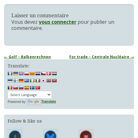
Laisser un commentaire
Vous devez
vous connecter
pour publier un
commentaire.
Navigation
←
Golf – Balkenrechnen
For trade – Centrale Nucléaire
→
des
Translate:
articles
Powered by
Translate
Follow & like us