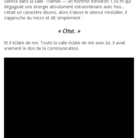
Silence dans la salle. Tramiel — un homme d’environ 1,50 m qui
dégageait une énergie absolument extraordinaire avec heu…
c’était un caractère disons, alors il laisse le silence s’installer, il
s’approche du micro et dit simplement :
« One. »
Et il éclate de rire. Toute la salle éclate de rire avec lui. Il avait
vraiment le don de la communication.