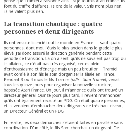
pense que Tramiel a raisonné ainsi : si je fournis Atari France, ils
font du chiffre d’affaires, ils ont de la valeur. S’ils n’ont plus rien,
ils ne valent plus rien.
La transition chaotique : quatre
personnes et deux dirigeants
Ils ont ensuite licencié tout le monde en France — sauf quatre
personnes, dont moi. J’étais le plus ancien dans le grade le plus
élevé. J’ai donc assuré la direction générale pendant cette
période de transition. Là on a senti qu’ils ne savaient pas trop ou
ils allaient, ce n’était pas très organisé, certes plein
d’enthousiasme et d’énergie mais un peu brouillon : Tramiel
avait confié à son fils le soin d’organiser la filiale en France.
Pendant 3 ou 4 mois le fils Tramiel
(ndlr : Sam Tramiel)
venait
tous les quinze jours pour organiser la nouvelle structure,
baptisée Atari France. Un jour, il m’annonce qu’ils ont trouvé un
directeur général. Quinze jours plus tard, il revient m’annoncer
qu’ils ont également recruté un PDG. On était quatre personnes,
et ils venaient d’embaucher deux dirigeants de très haut niveau,
un Directeur Général et un PDG.
En réalité, les deux démarches s’étaient faites en parallèle sans
coordination. D’un côté, le fils Sam cherchait un dirigeant. De