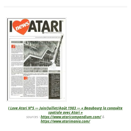
I Love Atari N°5 — Juin/Juillet/Août 1983 — « Beaubourg la conquête
spatiale avec Atari »
sources :
https://www.ataricompendium.com/
&
https://www.atarimania.com/