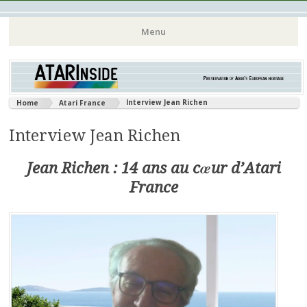
Atari 8 bits European Games and Softwares Preservation (Atari
Atarinside
Menu
France Germany Italy UK Benelux)
Aller
au
contenu
Interview Jean Richen
Home
Atari France
principal
Interview Jean Richen
Jean Richen : 14 ans au cœur d’Atari
France