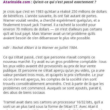
Atarinside.com
:
Qu’est-ce qui s’est passé exactement ?
Je crois que c’est en 1983 qu’Atari a réalisé 250 millions de dollars
de bénéfices. L’année suivante, ils ont fait autant de pertes.
Warner voulait vendre, a cherché espérément quelqu’un, et a
finalement trouvé Jack Tramiel. Il a racheté la société pour
environ 70 millions de dollars — on n’est d’ailleurs pas certains
qu’il ait tout payé. Mais Warner avait un tel problème qu’ils
avaient besoin de s’en débarrasser le plus vite possible.
ndlr :
Rachat d’Atari à la Warner en
Juillet 1984.
Ce qui s’était passé, c’est que personne n’avait compris ce
nouveau marché. Il y avait eu un gros problème comptable : tous
les jeux vidéo avaient été provisionés au prix de leur vente
publique. Et personne ne s’était aperçu qu’un jeu vidéo, ça a une
valeur pendant trois mois, et qu’après le prix s’effondre. Le jour
où on s’en est aperçus, les comptes de la société s’en sont
trouvés considérablement amoindris. C’est à partir de là que les
problèmes ont commencé. Auxquels se sont ajoutés, parait il,
des abus de biens sociaux.
Tramiel avait dans ses cartons un processeur 16/32 bits, qu’il a
sorti un an plus tard sous la forme de l’Atari ST. Avec Atari il