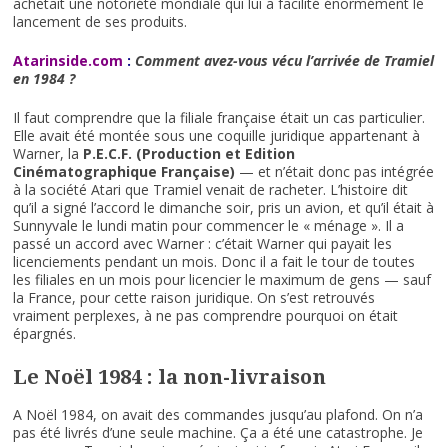
achetait une notoriété mondiale qui lui a facilité énormément le
lancement de ses produits.
Atarinside.com
:
Comment avez-vous vécu l’arrivée de Tramiel
en 1984 ?
Il faut comprendre que la filiale française était un cas particulier.
Elle avait été montée sous une coquille juridique appartenant à
Warner, la
P.E.C.F. (Production et Edition
Cinématographique Française)
— et n’était donc pas intégrée
à la société Atari que Tramiel venait de racheter. L’histoire dit
qu’il a signé l’accord le dimanche soir, pris un avion, et qu’il était à
Sunnyvale le lundi matin pour commencer le « ménage ». Il a
passé un accord avec Warner : c’était Warner qui payait les
licenciements pendant un mois. Donc il a fait le tour de toutes
les filiales en un mois pour licencier le maximum de gens — sauf
la France, pour cette raison juridique. On s’est retrouvés
vraiment perplexes, à ne pas comprendre pourquoi on était
épargnés.
Le Noël 1984 : la non-livraison
A Noël 1984, on avait des commandes jusqu’au plafond. On n’a
pas été livrés d’une seule machine. Ça a été une catastrophe. Je