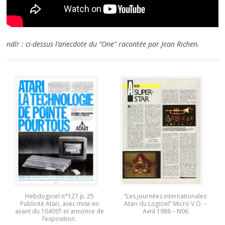
ndlr : ci-dessus l’anecdote du “One” racontée par Jean Richen.
“Les journées internationales
Hebdogiciel n°127 p. 25
Atari du Logiciel” Micro V.O. –
Publicité Atari, avec mise en
Avril 1986 – N06
avant du 1040ST et annonce de
l’exposition.