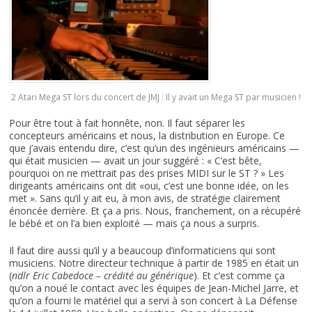
2 Atari Mega ST lors du concert de JMJ : Il y avait un Mega ST par musicien !
Pour être tout à fait honnête, non. Il faut séparer les
concepteurs américains et nous, la distribution en Europe. Ce
que j’avais entendu dire, c’est qu’un des ingénieurs américains —
qui était musicien — avait un jour suggéré : « C’est bête,
pourquoi on ne mettrait pas des prises MIDI sur le ST ? » Les
dirigeants américains ont dit «oui, c’est une bonne idée, on les
met ». Sans qu’il y ait eu, à mon avis, de stratégie clairement
énoncée derrière. Et ça a pris. Nous, franchement, on a récupéré
le bébé et on l’a bien exploité — mais ça nous a surpris.
Il faut dire aussi qu’il y a beaucoup d’informaticiens qui sont
musiciens. Notre directeur technique à partir de 1985 en était un
(
ndlr Eric Cabedoce – crédité au générique
). Et c’est comme ça
qu’on a noué le contact avec les équipes de Jean-Michel Jarre, et
qu’on a fourni le matériel qui a servi à son concert à La Défense