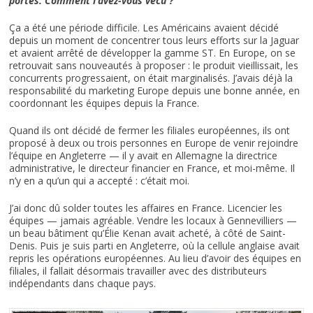
portes. Comment l’avez-vous vécu ?
Ça a été une période difficile. Les Américains avaient décidé
depuis un moment de concentrer tous leurs efforts sur la Jaguar
et avaient arrêté de développer la gamme ST. En Europe, on se
retrouvait sans nouveautés à proposer : le produit vieillissait, les
concurrents progressaient, on était marginalisés. J’avais déjà la
responsabilité du marketing Europe depuis une bonne année, en
coordonnant les équipes depuis la France.
Quand ils ont décidé de fermer les filiales européennes, ils ont
proposé à deux ou trois personnes en Europe de venir rejoindre
l’équipe en Angleterre — il y avait en Allemagne la directrice
administrative, le directeur financier en France, et moi-même. Il
n’y en a qu’un qui a accepté : c’était moi.
J’ai donc dû solder toutes les affaires en France. Licencier les
équipes — jamais agréable. Vendre les locaux à Gennevilliers —
un beau bâtiment qu’Élie Kenan avait acheté, à côté de Saint-
Denis. Puis je suis parti en Angleterre, où la cellule anglaise avait
repris les opérations européennes. Au lieu d’avoir des équipes en
filiales, il fallait désormais travailler avec des distributeurs
indépendants dans chaque pays.