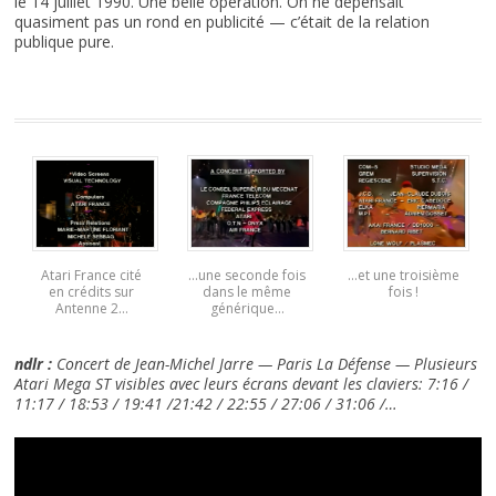
le 14 juillet 1990. Une belle opération. On ne dépensait
quasiment pas un rond en publicité — c’était de la relation
publique pure.
Atari France cité
…une seconde fois
…et une troisième
en crédits sur
dans le même
fois !
Antenne 2…
générique…
ndlr :
Concert de Jean-Michel Jarre — Paris La Défense — Plusieurs
Atari Mega ST visibles avec leurs écrans devant les claviers: 7:16 /
11:17 / 18:53 / 19:41 /21:42 / 22:55 / 27:06 / 31:06 /…