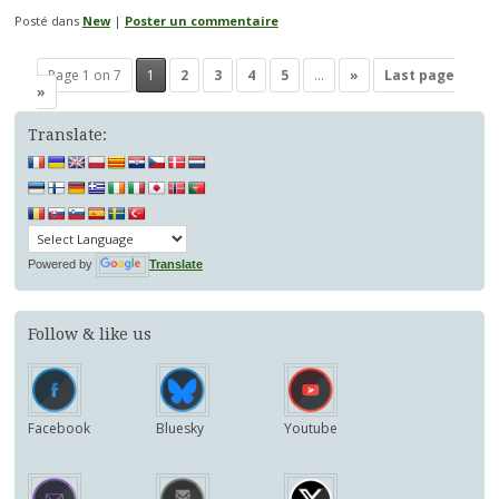
Posté dans
New
|
Poster un commentaire
Navigation
Page 1 on 7
1
2
3
4
5
…
»
Last page
des
»
articles
Translate:
Powered by
Translate
Follow & like us
Facebook
Bluesky
Youtube