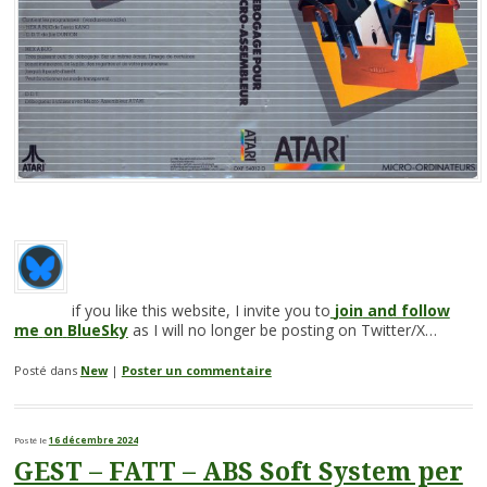
if
you
like
this
website
,
I
invite
you
to
join
and follow
me
on
BlueSky
as
I
will
no
longer
be
posting
on
Twitter
/
X
…
Posté dans
New
|
Poster un commentaire
Posté le
16 décembre 2024
GEST – FATT – ABS Soft System per