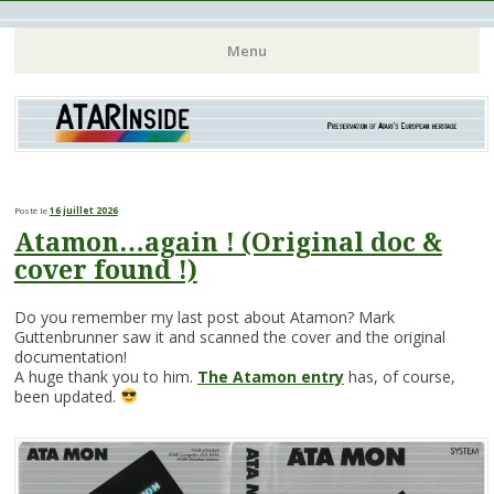
Atari 8 bits European Games and Softwares Preservation (Atari
Atarinside
Menu
France Germany Italy UK Benelux)
Aller
au
contenu
principal
Posté le
16 juillet 2026
Atamon…again ! (Original doc &
cover found !)
Do you remember my last post about Atamon? Mark
Guttenbrunner saw it and scanned the cover and the original
documentation!
A huge thank you to him.
The Atamon entry
has, of course,
been updated.