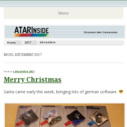
Atari 8 bits European Games and Softwares Preservation (Atari
Atarinside
Menu
France Germany Italy UK Benelux)
Aller
au
contenu
décembre
Home
2017
principal
MOIS:
DÉCEMBRE 2017
Posté le
1 décembre 2017
Merry Christmas
Santa came early this week, bringing lots of german software