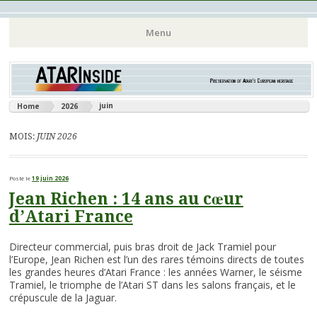
Atari 8 bits European Games and Softwares Preservation (Atari
Atarinside
Menu
France Germany Italy UK Benelux)
Aller
au
contenu
juin
Home
2026
principal
MOIS:
JUIN 2026
Posté le
19 juin 2026
Jean Richen : 14 ans au cœur
d’Atari France
Directeur commercial, puis bras droit de Jack Tramiel pour
l’Europe, Jean Richen est l’un des rares témoins directs de toutes
les grandes heures d’Atari France : les années Warner, le séisme
Tramiel, le triomphe de l’Atari ST dans les salons français, et le
crépuscule de la Jaguar.